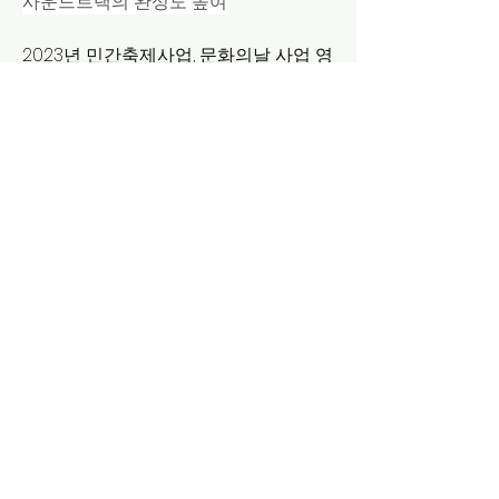
사운드트랙의 완성도 높여
2023년 민간축제사업, 문화의날 사업 영
화ost사업 등을 수행하며 분주한 한해
를 보냈다. 
2024년 더 같음은 사회공헌음악회, 페스
티벌, 융합예술, 공모사업 등 다양한 문화
예술 콘텐츠를 준비 중이다. 
아래는 경기 데일리 전문 입니다. 
자세히 보기
0
0
77
추천 게시물
가입